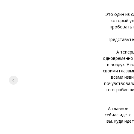
Это один из 
который уж
пробовать 
Представьте,
А тепер
одновременно 
в воздух. У 
своими глазам
всеми изви
почувствовали
то ограбивши
А главное —
сейчас идете.
вы, куда иде