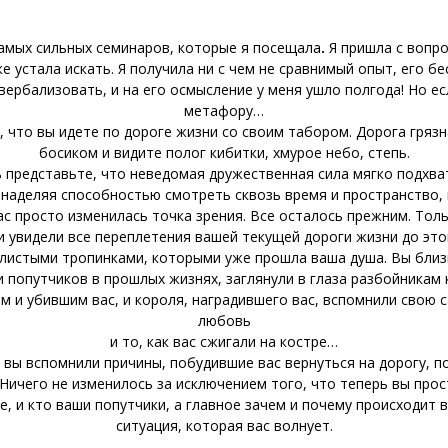
самых сильных семинаров, которые я посещала
.
Я пришла с вопро
е устала искать. Я получила ни с чем не сравнимый опыт, его б
вербализовать, и на его осмысление у меня ушло полгода! Но ес
метафору…
 что вы идете по дороге жизни со своим табором. Дорога грязн
босиком и видите полог кибитки, хмурое небо, степь.
ь представьте, что неведомая дружественная сила мягко подхват
наделяя способностью смотреть сквозь время и пространство, 
вас просто изменилась точка зрения. Все осталось прежним. Тол
и увидели все переплетения вашей текущей дороги жизни до это
листыми тропинками, которыми уже прошла ваша душа. Вы близ
 попутчиков в прошлых жизнях, заглянули в глаза разбойникам к
м и убившим вас, и короля, наградившего вас, вспомнили свою 
любовь
и то, как вас сжигали на костре…
 вы вспомнили причины, побудившие вас вернуться на дорогу, п
 Ничего не изменилось за исключением того, что теперь вы прос
те, и кто ваши попутчики, а главное
зачем и почему происходит 
ситуация, которая вас волнует.