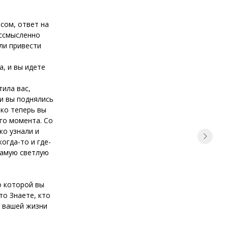
сом, ответ на
ессмысленно
ли привести
а, и вы идете
ила вас,
и вы поднялись
ько теперь вы
го момента. Со
ко узнали и
огда-то и где-
самую светлую
о которой вы
то Знаете, кто
в вашей жизни